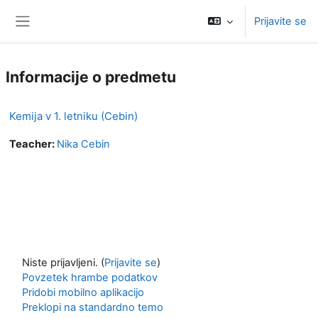
Preskoči na glavno vsebino
Prijavite se
Stransko polje
Informacije o predmetu
Kemija v 1. letniku (Cebin)
Teacher:
Nika Cebin
Niste prijavljeni. (
Prijavite se
)
Povzetek hrambe podatkov
Pridobi mobilno aplikacijo
Preklopi na standardno temo