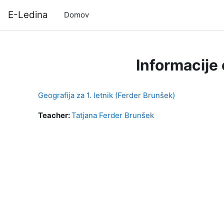
Preskoči na glavno vsebino
E-Ledina
Domov
Informacije
Geografija za 1. letnik (Ferder Brunšek)
Teacher:
Tatjana Ferder Brunšek