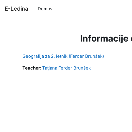
Preskoči na glavno vsebino
E-Ledina
Domov
Informacije
Geografija za 2. letnik (Ferder Brunšek)
Teacher:
Tatjana Ferder Brunšek