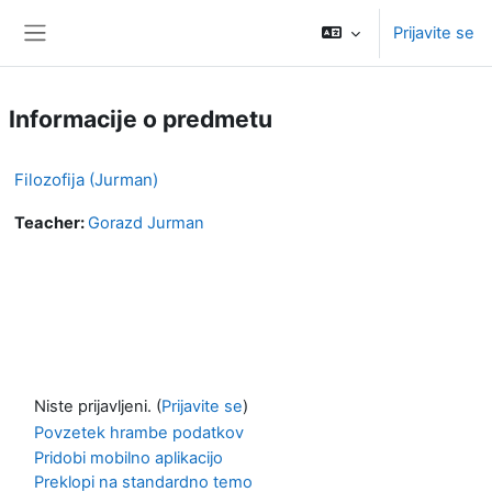
Preskoči na glavno vsebino
Prijavite se
Stransko polje
Informacije o predmetu
Filozofija (Jurman)
Teacher:
Gorazd Jurman
Niste prijavljeni. (
Prijavite se
)
Povzetek hrambe podatkov
Pridobi mobilno aplikacijo
Preklopi na standardno temo