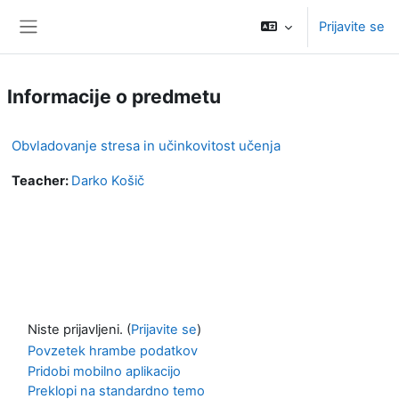
Preskoči na glavno vsebino
Prijavite se
Stransko polje
Informacije o predmetu
Obvladovanje stresa in učinkovitost učenja
Teacher:
Darko Košič
Niste prijavljeni. (
Prijavite se
)
Povzetek hrambe podatkov
Pridobi mobilno aplikacijo
Preklopi na standardno temo