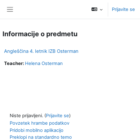
Preskoči na glavno vsebino
Prijavite se
Stransko polje
Informacije o predmetu
Angleščina 4. letnik IZB Osterman
Teacher:
Helena Osterman
Niste prijavljeni. (
Prijavite se
)
Povzetek hrambe podatkov
Pridobi mobilno aplikacijo
Preklopi na standardno temo