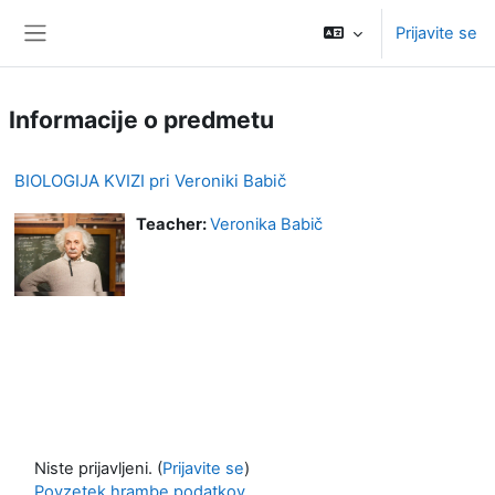
Preskoči na glavno vsebino
Prijavite se
Stransko polje
Informacije o predmetu
BIOLOGIJA KVIZI pri Veroniki Babič
Teacher:
Veronika Babič
Niste prijavljeni. (
Prijavite se
)
Povzetek hrambe podatkov