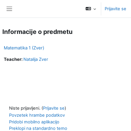
Preskoči na glavno vsebino
Prijavite se
Stransko polje
Informacije o predmetu
Matematika 1 (Zver)
Teacher:
Natalija Zver
Niste prijavljeni. (
Prijavite se
)
Povzetek hrambe podatkov
Pridobi mobilno aplikacijo
Preklopi na standardno temo