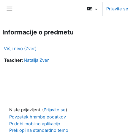
Preskoči na glavno vsebino
Prijavite se
Stransko polje
Informacije o predmetu
Višji nivo (Zver)
Teacher:
Natalija Zver
Niste prijavljeni. (
Prijavite se
)
Povzetek hrambe podatkov
Pridobi mobilno aplikacijo
Preklopi na standardno temo