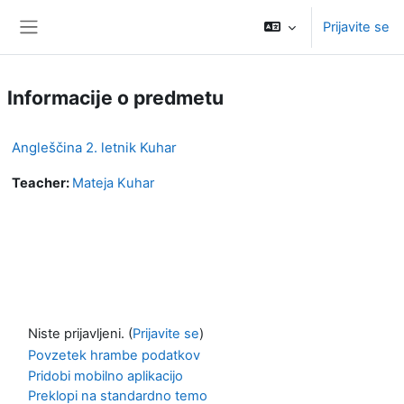
Preskoči na glavno vsebino
Prijavite se
Stransko polje
Informacije o predmetu
Angleščina 2. letnik Kuhar
Teacher:
Mateja Kuhar
Niste prijavljeni. (
Prijavite se
)
Povzetek hrambe podatkov
Pridobi mobilno aplikacijo
Preklopi na standardno temo