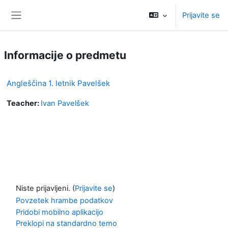
Preskoči na glavno vsebino
Prijavite se
Stransko polje
Informacije o predmetu
Angleščina 1. letnik Pavelšek
Teacher:
Ivan Pavelšek
Niste prijavljeni. (
Prijavite se
)
Povzetek hrambe podatkov
Pridobi mobilno aplikacijo
Preklopi na standardno temo