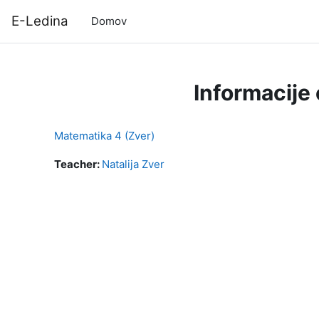
Preskoči na glavno vsebino
E-Ledina
Domov
Informacije
Matematika 4 (Zver)
Teacher:
Natalija Zver