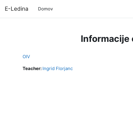
Preskoči na glavno vsebino
E-Ledina
Domov
Informacije
OIV
Teacher:
Ingrid Florjanc