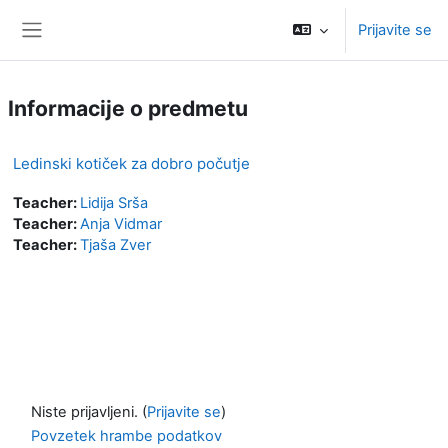
Preskoči na glavno vsebino
Prijavite se
Stransko polje
Informacije o predmetu
Ledinski kotiček za dobro počutje
Teacher:
Lidija Srša
Teacher:
Anja Vidmar
Teacher:
Tjaša Zver
Niste prijavljeni. (
Prijavite se
)
Povzetek hrambe podatkov