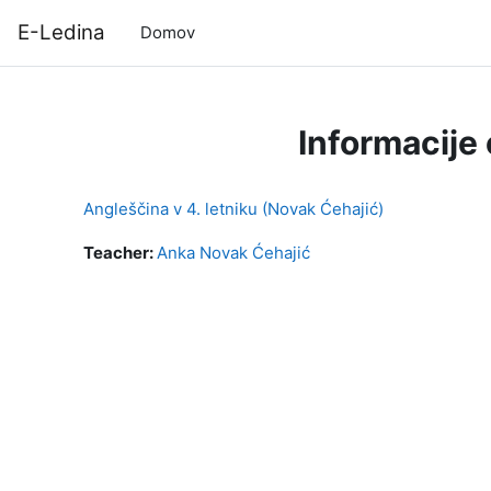
Preskoči na glavno vsebino
E-Ledina
Domov
Informacije
Angleščina v 4. letniku (Novak Ćehajić)
Teacher:
Anka Novak Ćehajić